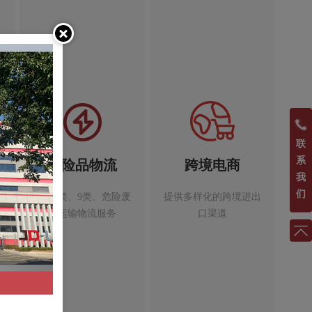
联
系
危险品物流
跨境电商
我
们
食
提供8类、9类、危险废
提供多样化的跨境进出
物运输物流服务
口渠道