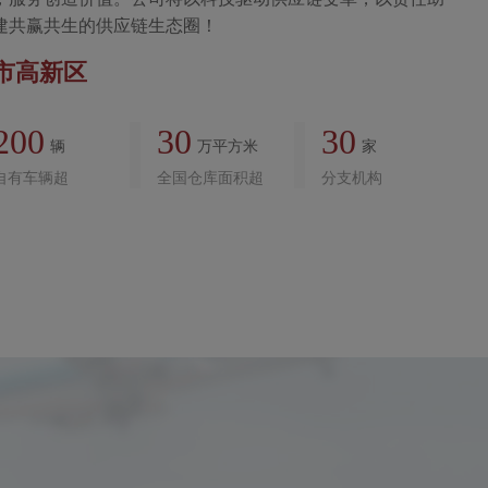
建共赢共生的供应链生态圈！
市高新区
200
30
30
辆
万平方米
家
自有车辆超
全国仓库面积超
分支机构